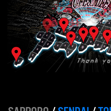
SAPPORO
/
SENDAI
/
TO