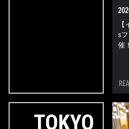
202
【
s
催
TOKYO