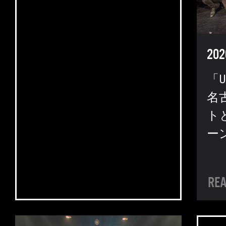
202
「U-
名
ト
ー