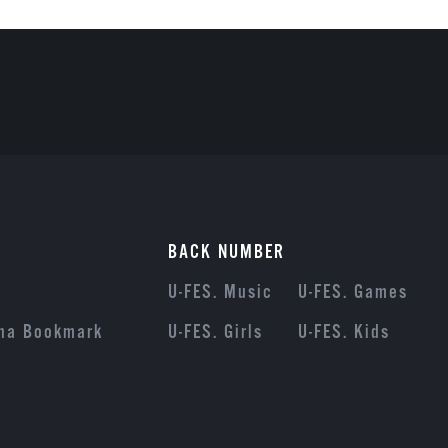
BACK NUMBER
U-FES. Music
U-FES. Games
na Bookmark
U-FES. Girls
U-FES. Kids